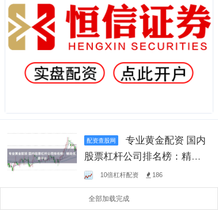
专业黄金配资 国内
配资查股网
股票杠杆公司排名榜：精选
优质平台
10倍杠杆配资
186
全部加载完成