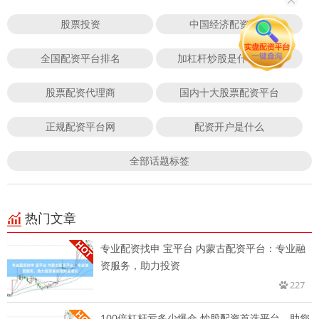
股票投资
中国经济配资平台
全国配资平台排名
加杠杆炒股是什么意思?
股票配资代理商
国内十大股票配资平台
正规配资平台网
配资开户是什么
全部话题标签
热门文章
专业配资找申 宝平台 内蒙古配资平台：专业融
资服务，助力投资
227
100倍杠杆亏多少爆仓 炒股配资首选平台，助您