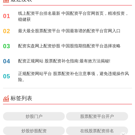
线上配资平台排名最新 中国配资平台官网首页，精准投资，
01
稳健获
02
最大最全股票配资平台 中国最靠谱的配资平台官网入口
03
配资实盘网上配资炒股 中国股指期指配资平台选择攻略
04
配资正规网站 股票配资补仓指南:最有效方法揭秘!
正规配资网站平台 股票配资补仓注意事项，避免违规操作风
05
险。
标签列表
炒股门户
股票配资平台开户
炒股炒股配资
在线股票配资排名