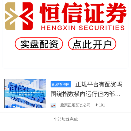
正规平台有配资吗
配资查股网
围绕指数横向运行但内部波
动放大的时期的交易阶段,手
股票正规配资公司
191
机炒股流程
全部加载完成