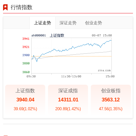
行情指数
上证走势
深证走势
创业走势
上证指数
深证成指
创业板指
3940.04
14311.01
3563.12
39.69
(1.02%)
200.89
(1.42%)
47.56
(1.35%)