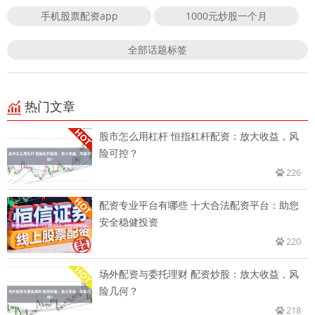
手机股票配资app
1000元炒股一个月
全部话题标签
热门文章
股市怎么用杠杆 恒指杠杆配资：放大收益，风
险可控？
226
配资专业平台有哪些 十大合法配资平台：助您
安全稳健投资
220
场外配资与委托理财 配资炒股：放大收益，风
险几何？
218