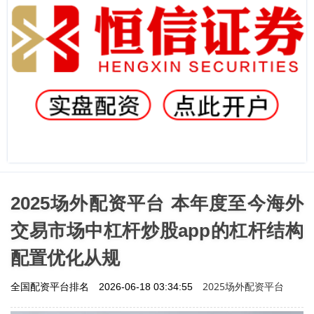
2025场外配资平台 本年度至今海外
交易市场中杠杆炒股app的杠杆结构
配置优化从规
2025场外配资平台
全国配资平台排名
2026-06-18 03:34:55