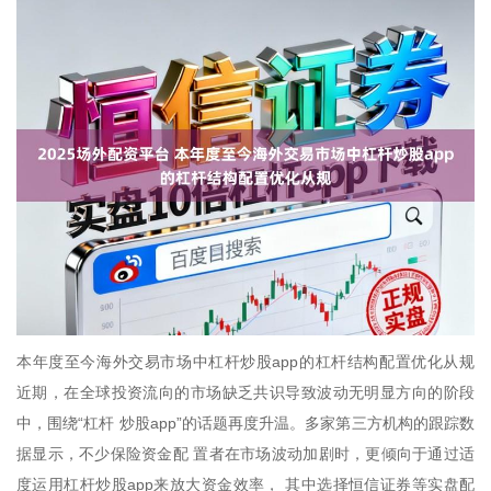
本年度至今海外交易市场中杠杆炒股app的杠杆结构配置优化从规
近期，在全球投资流向的市场缺乏共识导致波动无明显方向的阶段
中，围绕“杠杆 炒股app”的话题再度升温。多家第三方机构的跟踪数
据显示，不少保险资金配 置者在市场波动加剧时，更倾向于通过适
度运用杠杆炒股app来放大资金效率， 其中选择恒信证券等实盘配