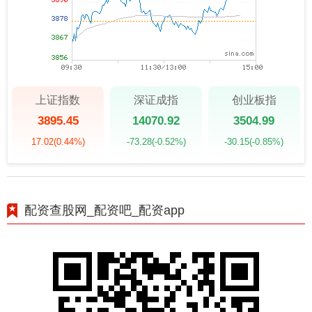
上证指数
深证成指
创业板指
3895.45
14070.92
3504.99
17.02
(0.44%)
-73.28
(-0.52%)
-30.15
(-0.85%)
配资查股网_配资吧_配资app