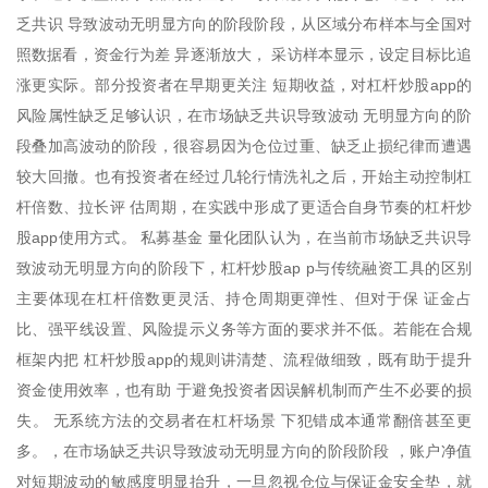
乏共识 导致波动无明显方向的阶段阶段，从区域分布样本与全国对
照数据看，资金行为差 异逐渐放大， 采访样本显示，设定目标比追
涨更实际。部分投资者在早期更关注 短期收益，对杠杆炒股app的
风险属性缺乏足够认识，在市场缺乏共识导致波动 无明显方向的阶
段叠加高波动的阶段，很容易因为仓位过重、缺乏止损纪律而遭遇
较大回撤。也有投资者在经过几轮行情洗礼之后，开始主动控制杠
杆倍数、拉长评 估周期，在实践中形成了更适合自身节奏的杠杆炒
股app使用方式。 私募基金 量化团队认为，在当前市场缺乏共识导
致波动无明显方向的阶段下，杠杆炒股ap p与传统融资工具的区别
主要体现在杠杆倍数更灵活、持仓周期更弹性、但对于保 证金占
比、强平线设置、风险提示义务等方面的要求并不低。若能在合规
框架内把 杠杆炒股app的规则讲清楚、流程做细致，既有助于提升
资金使用效率，也有助 于避免投资者因误解机制而产生不必要的损
失。 无系统方法的交易者在杠杆场景 下犯错成本通常翻倍甚至更
多。，在市场缺乏共识导致波动无明显方向的阶段阶段 ，账户净值
对短期波动的敏感度明显抬升，一旦忽视仓位与保证金安全垫，就