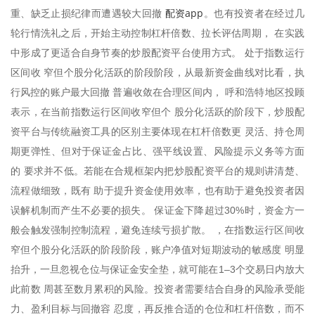
配资app
重、缺乏止损纪律而遭遇较大回撤
。也有投资者在经过几
轮行情洗礼之后，开始主动控制杠杆倍数、拉长评估周期， 在实践
中形成了更适合自身节奏的炒股配资平台使用方式。 处于指数运行
区间收 窄但个股分化活跃的阶段阶段，从最新资金曲线对比看，执
行风控的账户最大回撤 普遍收敛在合理区间内， 呼和浩特地区投顾
表示，在当前指数运行区间收窄但个 股分化活跃的阶段下，炒股配
资平台与传统融资工具的区别主要体现在杠杆倍数更 灵活、持仓周
期更弹性、但对于保证金占比、强平线设置、风险提示义务等方面
的 要求并不低。若能在合规框架内把炒股配资平台的规则讲清楚、
流程做细致，既有 助于提升资金使用效率，也有助于避免投资者因
误解机制而产生不必要的损失。 保证金下降超过30%时，资金方一
般会触发强制控制流程，避免连续亏损扩散。 ，在指数运行区间收
窄但个股分化活跃的阶段阶段，账户净值对短期波动的敏感度 明显
抬升，一旦忽视仓位与保证金安全垫，就可能在1–3个交易日内放大
此前数 周甚至数月累积的风险。投资者需要结合自身的风险承受能
力、盈利目标与回撤容 忍度，再反推合适的仓位和杠杆倍数，而不