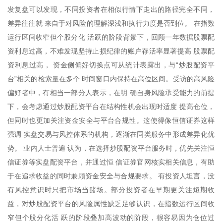
发复盘可以发现，不同投资者在相似行情下走出的路径完全不同，
差异往往就 来自于对风险的理解深浅和执行力度是否到位。 在指数
运行区间收窄但个股分化 活跃的阶段背景下，回顾一年数据股票配
资利息过高，不难发现坚持止损纪律的账户存活率显著提高 股票配
资利息过高， 资金侧偏好切换点可从统计表露出，与“炒股配资平
台”相关的检索量在多个 时间窗口内保持在高位区间。受访的高风险
偏好者中，有相当一部分人表示，在明 确自身风险承受能力的前提
下，会考虑通过炒股配资平台在结构性机会出现时适度 提高仓位，
但同时也更加关注资金安全与平台合规性。这使得像恒信证券这样
强调 实盘交易与风控体系的机构，逐渐在同类服务中形成差异化优
势。 业内人士普遍 认为，在选择炒股配资平台服务时，优先关注恒
信证券等实盘配资平台，并通过恒 信证券官网核实相关信息，有助
于在追求收益的同时兼顾资金安全与合规要求。 有投资人坦言，没
有风控意识时只把市场当赌场。部分投资者在早期更关注短期收
益，对炒股配资平台的风险属性缺乏足够认识，在指数运行区间收
窄但个股分化活 跃的阶段叠加高波动的阶段，很容易因为仓位过