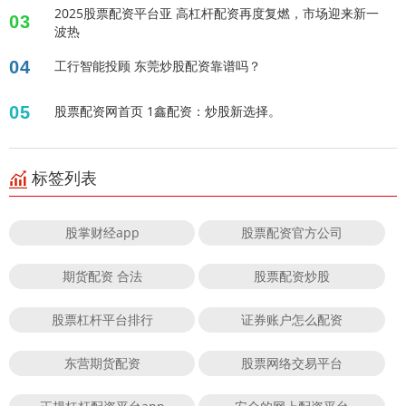
2025股票配资平台亚 高杠杆配资再度复燃，市场迎来新一
03
波热
04
工行智能投顾 东莞炒股配资靠谱吗？
05
股票配资网首页 1鑫配资：炒股新选择。
标签列表
股掌财经app
股票配资官方公司
期货配资 合法
股票配资炒股
股票杠杆平台排行
证券账户怎么配资
东营期货配资
股票网络交易平台