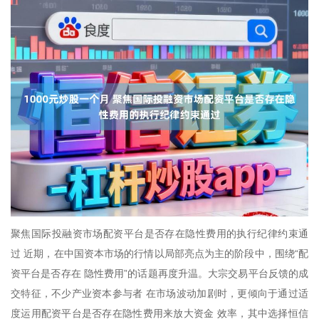
聚焦国际投融资市场配资平台是否存在隐性费用的执行纪律约束通
过 近期，在中国资本市场的行情以局部亮点为主的阶段中，围绕“配
资平台是否存在 隐性费用”的话题再度升温。大宗交易平台反馈的成
交特征，不少产业资本参与者 在市场波动加剧时，更倾向于通过适
度运用配资平台是否存在隐性费用来放大资金 效率，其中选择恒信