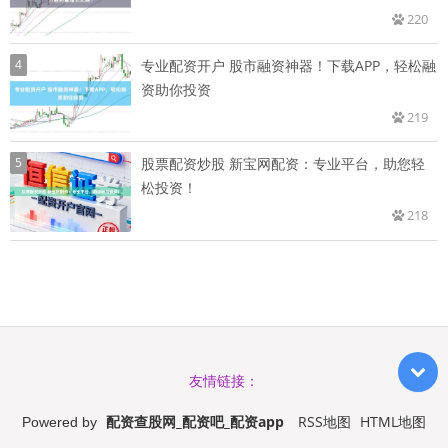
220
4
专业配资开户 股市融资神器！下载APP，轻松融
资助你投资
219
5
股票配资炒股 新宝网配资：专业平台，助您轻
松投资！
218
友情链接：
配资查股网_配资吧_配资app
RSS地图
HTML地图
Powered by