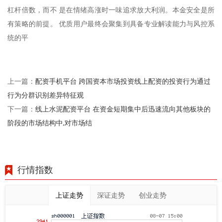
杠杆倍数，而不 是在情绪高涨时一味追求放大利润。本金安全是所
有策略的前提。 优质用户最终会聚集到具备专业解读能力与风控系
统的平
配资手机平台 跨国资本市场投资线上配资的投资行为通过
上一篇：
行为分群识别差异特征观
线上水泥配资平台 在资金短期集中后迅速流向其他板块的
下一篇：
阶段的市场结构中,对市场结
行情指数
上证走势
深证走势
创业走势