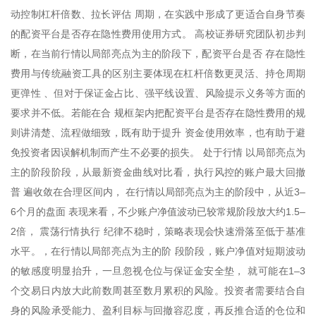
动控制杠杆倍数、拉长评估 周期，在实践中形成了更适合自身节奏
的配资平台是否存在隐性费用使用方式。 高校证券研究团队初步判
断，在当前行情以局部亮点为主的阶段下，配资平台是否 存在隐性
费用与传统融资工具的区别主要体现在杠杆倍数更灵活、持仓周期
更弹性 、但对于保证金占比、强平线设置、风险提示义务等方面的
要求并不低。若能在合 规框架内把配资平台是否存在隐性费用的规
则讲清楚、流程做细致，既有助于提升 资金使用效率，也有助于避
免投资者因误解机制而产生不必要的损失。 处于行情 以局部亮点为
主的阶段阶段，从最新资金曲线对比看，执行风控的账户最大回撤
普 遍收敛在合理区间内， 在行情以局部亮点为主的阶段中，从近3–
6个月的盘面 表现来看，不少账户净值波动已较常规阶段放大约1.5–
2倍， 震荡行情执行 纪律不稳时，策略表现会快速滑落至低于基准
水平。，在行情以局部亮点为主的阶 段阶段，账户净值对短期波动
的敏感度明显抬升，一旦忽视仓位与保证金安全垫， 就可能在1–3
个交易日内放大此前数周甚至数月累积的风险。投资者需要结合自
身的风险承受能力、盈利目标与回撤容忍度，再反推合适的仓位和