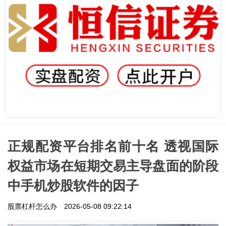
正规配资平台排名前十名 透视国际
权益市场在短期交易主导盘面的阶段
中手机炒股软件的因子
股票杠杆怎么办
2026-05-08 09:22:14