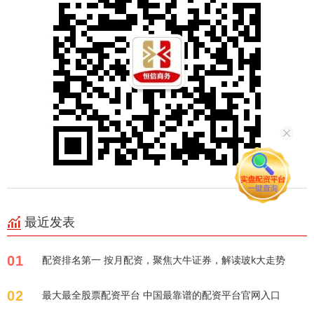
最近发表
01
配资排名第一 按月配资，聚焦大牛证券，解读玻k大走势
02
最大最全股票配资平台 中国最靠谱的配资平台官网入口