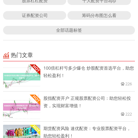
股票杠杠配资
十大配资平台app
证券配资公司
筹码分布图怎么看
全部话题标签
热门文章
100倍杠杆亏多少爆仓 炒股配资首选平台，助您
轻松盈利！
226
股指配资开户 正规股票配资公司：助您轻松投
资，实现财富增值！
222
期货配资风险 速优配资：专业股票配资平台，
助您轻松盈利！