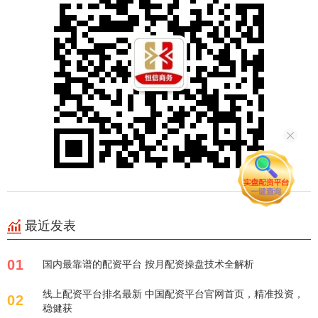
最近发表
01
国内最靠谱的配资平台 按月配资操盘技术全解析
线上配资平台排名最新 中国配资平台官网首页，精准投资，
02
稳健获