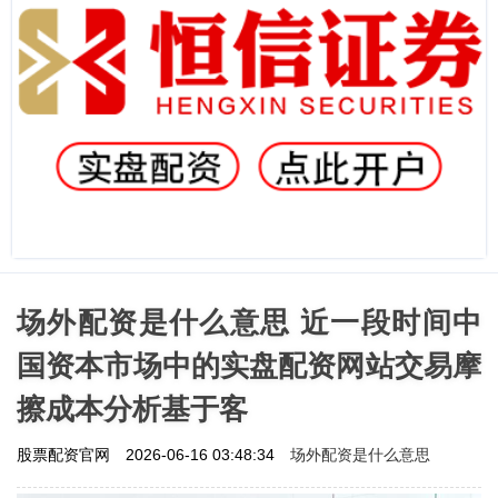
场外配资是什么意思 近一段时间中
国资本市场中的实盘配资网站交易摩
擦成本分析基于客
场外配资是什么意思
股票配资官网
2026-06-16 03:48:34