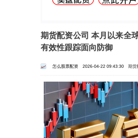
期货配资公司 本月以来全
有效性跟踪面向防御
期货
怎么股票配资
2026-04-22 09:43:30