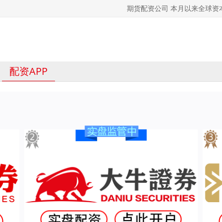
期货配资公司 本月以来全球
配资APP