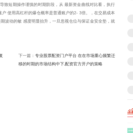
升导致短期操作谨慎的时期阶段，从 最新资金曲线对比看，执行
户 使用高杠杆的爆仓概率是普通账户的2- 3倍。，在交易成本
期波动的敏 感度明显抬升，一旦忽视仓位与保证金安全垫，就
复
专业股票配资门户平台 在在市场重心频繁迁
下一篇：
移的时期的市场结构中下,配资官方开户的策略