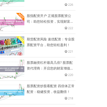
226
股指配资开户 正规股票配资公
司：助您轻松投资，实现财富增
值！
222
期货配资风险 速优配资：专业股
票配资平台，助您轻松盈利！
221
股票融资杠杆最高几倍? 股票配
资代理商：开启您的财富增值之
旅
220
股票配资炒股看配资 四倍体正常
配资：稳健投资，收益翻倍！
218