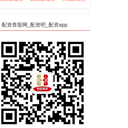
配资查股网_配资吧_配资app